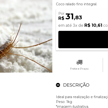
Coco ralado fino integral.
Por
31
,83
R$
R$ 10,61
em até 3x de
co
Frete e Prazo
DESCRIÇÃO
Ideal para realização e finali
Peso: 1kg
*imagem ilustrativa.