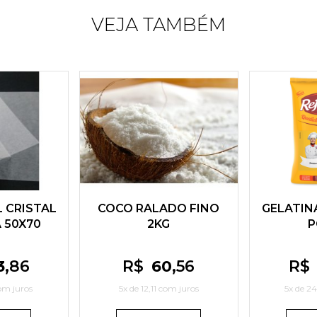
VEJA TAMBÉM
 CRISTAL
COCO RALADO FINO
GELATIN
 50X70
2KG
P
3
,86
R$
60
,56
R$
m juros
5x de
12,11
com juros
5x de
24