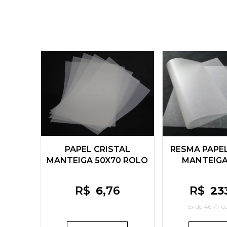
PAPEL CRISTAL
RESMA PAPEL
MANTEIGA 50X70 ROLO
MANTEIGA
COM 10UN
R$
6
,76
R$
23
5x de
46,77
co