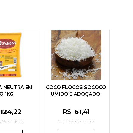
A NEUTRA EM
COCO FLOCOS SOCOCO
O 1KG
UMIDO E ADOÇADO.
124
,22
R$
61
,41
,84
com juros
5x de
12,28
com juros