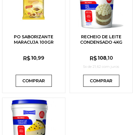
PO SABORIZANTE
RECHEIO DE LEITE
MARACUJA 100GR
CONDENSADO 4KG
FLEISCHMANN
R$
10
,99
R$
108
,10
5x de
21,62
com juros
COMPRAR
COMPRAR