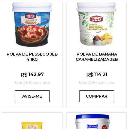
POLPA DE PESSEGO JEB
POLPA DE BANANA
4,1KG
CARAMELIZADA JEB
4,5KG
R$
142
,97
R$
114
,21
5x de
28,59
com juros
5x de
22,84
com juros
AVISE-ME
COMPRAR