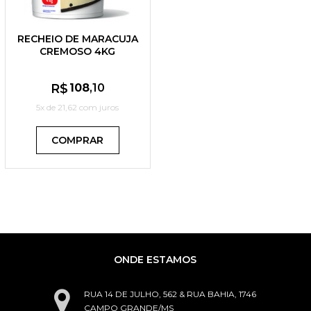
RECHEIO DE MARACUJA
CREMOSO 4KG
FLEISCHMANN
R$
108
,10
5x de
21,62
com juros
COMPRAR
ONDE ESTAMOS
RUA 14 DE JULHO, 562 & RUA BAHIA, 1746
CAMPO GRANDE/MS