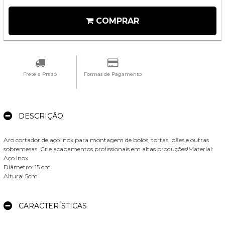
COMPRAR
Frete e Prazo
Formas de Pagamento
DESCRIÇÃO
Aro cortador de aço inox para montagem de bolos, tortas, pães e outras
sobremesas. Crie acabamentos profissionais em altas produções!Material:
Aço Inox
Diâmetro: 15 cm
Altura: 5cm
CARACTERÍSTICAS