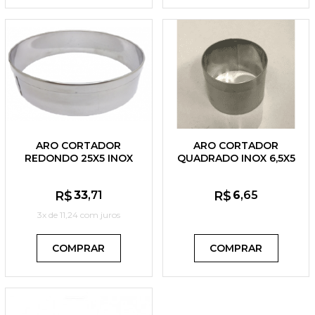
ARO CORTADOR
ARO CORTADOR
REDONDO 25X5 INOX
QUADRADO INOX 6,5X5
1.5KG
CM
R$
33
,71
R$
6
,65
3x de
11,24
com juros
COMPRAR
COMPRAR